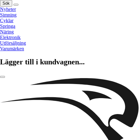
Sök
Nyheter
Simning
Cyklar
Springa
Näring
Elektronik
Utförsäljning
Varumärken
Lägger till i kundvagnen...