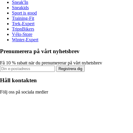
Sneak'In
Sneakids
Sport is good
Training-Fit
Trek-Expert
TripnBikers
Vélo-Store
Winter-Expert
Prenumerera på vårt nyhetsbrev
Få 10 % rabatt när du prenumererar på vårt nyhetsbrev
Registrera dig
Håll kontakten
Följ oss på sociala medier