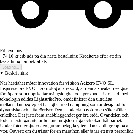
Fri leverans
+74,10 kr
erbjuds pa din nasta bestallning
Krediteras efter att din
bestallning har bekraftats
Loading...
Beskrivning
När hastighet möter innovation får vi skon Adizero EVO SL.
Inspirerad av EVO 1 som slog alla rekord, är denna sneaker designad
för löpare som uppskattar mångsidighet och prestanda. Utrustad med
teknologin adidas LightstrikePro, omdefinierar den ultralätta
mellansulan begreppet hastighet med dämpning som är designad för
dynamiska och lätta rörelser. Den standarda passformen säkerställer
enkelhet. Det justerbara snabbläggandet ger bra stöd. Ovandelen och
foder i textil garanterar bra andningsförmåga och ökad hållbarhet.
Under foten erbjuder den gummibelagda yttersulan stabilt grepp på alla
ytor. Oavsett om du tränar för en marathon eller jagar ett nytt personligt