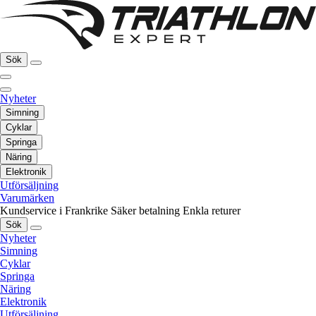
Sök
Nyheter
Simning
Cyklar
Springa
Näring
Elektronik
Utförsäljning
Varumärken
Kundservice i Frankrike
Säker betalning
Enkla returer
Sök
Nyheter
Simning
Cyklar
Springa
Näring
Elektronik
Utförsäljning