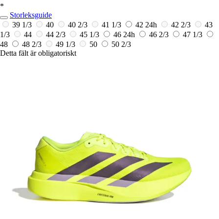
*
Storleksguide
39 1/3
40
40 2/3
41 1/3
42
24h
42 2/3
43
1/3
44
44 2/3
45 1/3
46
24h
46 2/3
47 1/3
48
48 2/3
49 1/3
50
50 2/3
Detta fält är obligatoriskt