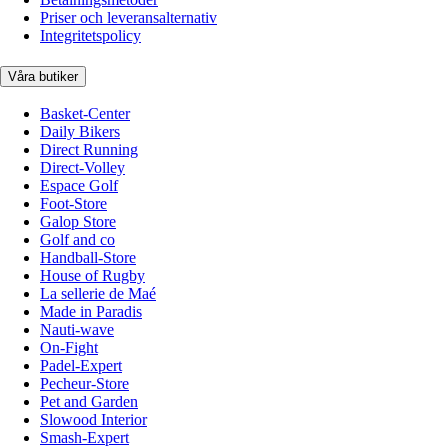
Priser och leveransalternativ
Integritetspolicy
Våra butiker
Basket-Center
Daily Bikers
Direct Running
Direct-Volley
Espace Golf
Foot-Store
Galop Store
Golf and co
Handball-Store
House of Rugby
La sellerie de Maé
Made in Paradis
Nauti-wave
On-Fight
Padel-Expert
Pecheur-Store
Pet and Garden
Slowood Interior
Smash-Expert