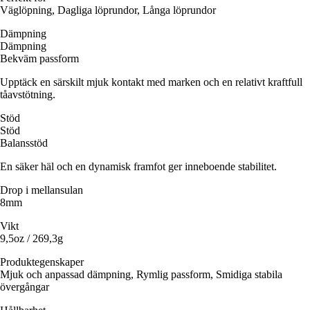
Väglöpning, Dagliga löprundor, Långa löprundor
Dämpning
Dämpning
Bekväm passform
Upptäck en särskilt mjuk kontakt med marken och en relativt kraftfull
tåavstötning.
Stöd
Stöd
Balansstöd
En säker häl och en dynamisk framfot ger inneboende stabilitet.
Drop i mellansulan
8mm
Vikt
9,5oz / 269,3g
Produktegenskaper
Mjuk och anpassad dämpning, Rymlig passform, Smidiga stabila
övergångar