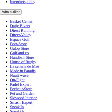
Integritetspolicy
Våra butiker
Basket-Center
Daily Bikers
Direct Running
Direct-Volley
Espace Golf
Foot-Store
Galop Store
Golf and co
Handball-Store
House of Rugby
La sellerie de Maé
Made in Paradis
Nauti-wave
On-Fight
Padel-Expert
Pecheur-Store
Pet and Garden
Slowood Interior
Smash-Expert
Sneak'In
Sneakids