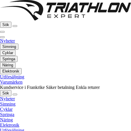
Sök
Nyheter
Simning
Cyklar
Springa
Näring
Elektronik
Utförsäljning
Varumärken
Kundservice i Frankrike
Säker betalning
Enkla returer
Sök
Nyheter
Simning
Cyklar
Springa
Näring
Elektronik
Utförsäljning