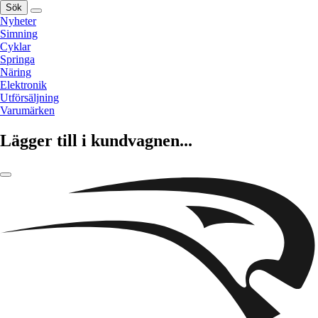
Sök
Nyheter
Simning
Cyklar
Springa
Näring
Elektronik
Utförsäljning
Varumärken
Lägger till i kundvagnen...