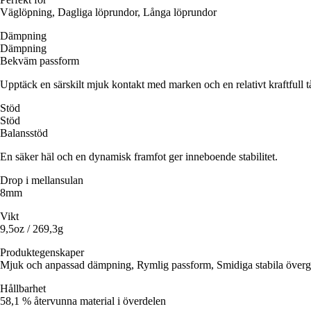
Väglöpning, Dagliga löprundor, Långa löprundor
Dämpning
Dämpning
Bekväm passform
Upptäck en särskilt mjuk kontakt med marken och en relativt kraftfull t
Stöd
Stöd
Balansstöd
En säker häl och en dynamisk framfot ger inneboende stabilitet.
Drop i mellansulan
8mm
Vikt
9,5oz / 269,3g
Produktegenskaper
Mjuk och anpassad dämpning, Rymlig passform, Smidiga stabila över
Hållbarhet
58,1 % återvunna material i överdelen