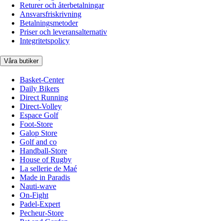
Returer och återbetalningar
Ansvarsfriskrivning
Betalningsmetoder
Priser och leveransalternativ
Integritetspolicy
Våra butiker
Basket-Center
Daily Bikers
Direct Running
Direct-Volley
Espace Golf
Foot-Store
Galop Store
Golf and co
Handball-Store
House of Rugby
La sellerie de Maé
Made in Paradis
Nauti-wave
On-Fight
Padel-Expert
Pecheur-Store