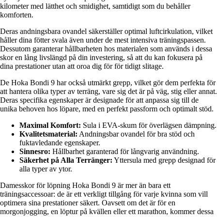
kilometer med lätthet och smidighet, samtidigt som du behåller
komforten.
Deras andningsbara ovandel säkerställer optimal luftcirkulation, vilket
håller dina fötter svala även under de mest intensiva träningspassen.
Dessutom garanterar hållbarheten hos materialen som används i dessa
skor en lång livslängd på din investering, så att du kan fokusera på
dina prestationer utan att oroa dig för för tidigt slitage.
De Hoka Bondi 9 har också utmärkt grepp, vilket gör dem perfekta för
att hantera olika typer av terräng, vare sig det är på väg, stig eller annat.
Deras specifika egenskaper är designade för att anpassa sig till de
unika behoven hos löpare, med en perfekt passform och optimalt stöd.
Maximal Komfort:
Sula i EVA-skum för överlägsen dämpning.
Kvalitetsmaterial:
Andningsbar ovandel för bra stöd och
fuktavledande egenskaper.
Sinnesro:
Hållbarhet garanterad för långvarig användning.
Säkerhet på Alla Terränger:
Yttersula med grepp designad för
alla typer av ytor.
Damesskor för löpning Hoka Bondi 9 är mer än bara ett
träningsaccessoar: de är ett verkligt tillgång för varje kvinna som vill
optimera sina prestationer säkert. Oavsett om det är för en
morgonjogging, en löptur på kvällen eller ett marathon, kommer dessa