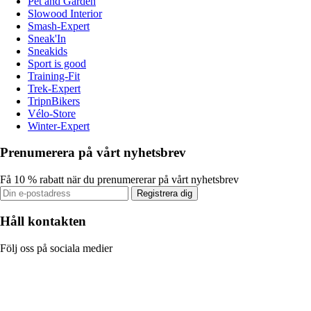
Pet and Garden
Slowood Interior
Smash-Expert
Sneak'In
Sneakids
Sport is good
Training-Fit
Trek-Expert
TripnBikers
Vélo-Store
Winter-Expert
Prenumerera på vårt nyhetsbrev
Få 10 % rabatt när du prenumererar på vårt nyhetsbrev
Registrera dig
Håll kontakten
Följ oss på sociala medier