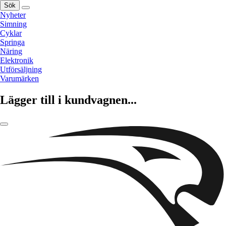
Sök
Nyheter
Simning
Cyklar
Springa
Näring
Elektronik
Utförsäljning
Varumärken
Lägger till i kundvagnen...