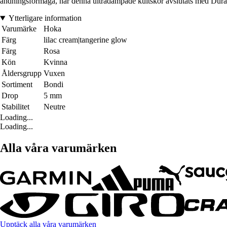
andningsförmåga, har denna ultradämpade kultskor avslutats med Durabr
Ytterligare information
Varumärke
Hoka
Färg
lilac cream|tangerine glow
Färg
Rosa
Kön
Kvinna
Åldersgrupp
Vuxen
Sortiment
Bondi
Drop
5 mm
Stabilitet
Neutre
Loading...
Loading...
Alla våra varumärken
Upptäck alla våra varumärken