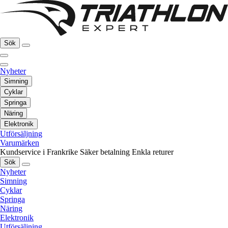
Sök
Nyheter
Simning
Cyklar
Springa
Näring
Elektronik
Utförsäljning
Varumärken
Kundservice i Frankrike
Säker betalning
Enkla returer
Sök
Nyheter
Simning
Cyklar
Springa
Näring
Elektronik
Utförsäljning