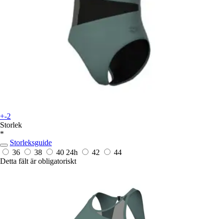
+-2
Storlek
*
Storleksguide
36
38
40
24h
42
44
Detta fält är obligatoriskt