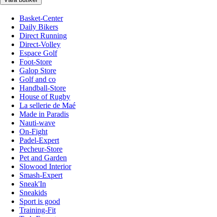
Basket-Center
Daily Bikers
Direct Running
Direct-Volley
Espace Golf
Foot-Store
Galop Store
Golf and co
Handball-Store
House of Rugby
La sellerie de Maé
Made in Paradis
Nauti-wave
On-Fight
Padel-Expert
Pecheur-Store
Pet and Garden
Slowood Interior
Smash-Expert
Sneak'In
Sneakids
Sport is good
Training-Fit