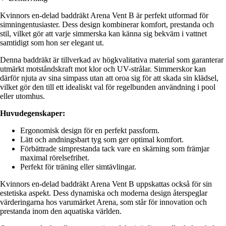
Kvinnors en-delad baddräkt Arena Vent B är perfekt utformad för
simningentusiaster. Dess design kombinerar komfort, prestanda och
stil, vilket gör att varje simmerska kan känna sig bekväm i vattnet
samtidigt som hon ser elegant ut.
Denna baddräkt är tillverkad av högkvalitativa material som garanterar
utmärkt motståndskraft mot klor och UV-strålar. Simmerskor kan
därför njuta av sina simpass utan att oroa sig för att skada sin klädsel,
vilket gör den till ett idealiskt val för regelbunden användning i pool
eller utomhus.
Huvudegenskaper:
Ergonomisk design för en perfekt passform.
Lätt och andningsbart tyg som ger optimal komfort.
Förbättrade simprestanda tack vare en skärning som främjar
maximal rörelsefrihet.
Perfekt för träning eller simtävlingar.
Kvinnors en-delad baddräkt Arena Vent B uppskattas också för sin
estetiska aspekt. Dess dynamiska och moderna design återspeglar
värderingarna hos varumärket Arena, som står för innovation och
prestanda inom den aquatiska världen.