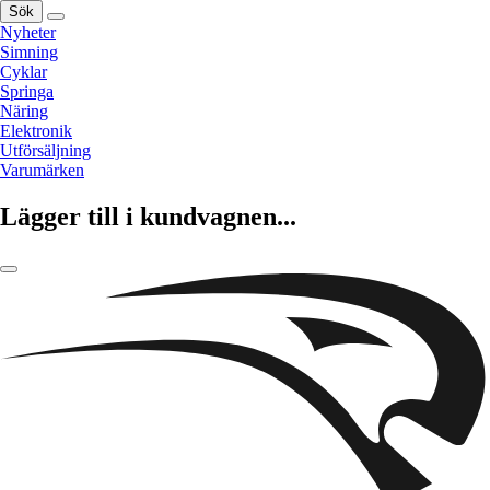
Sök
Nyheter
Simning
Cyklar
Springa
Näring
Elektronik
Utförsäljning
Varumärken
Lägger till i kundvagnen...