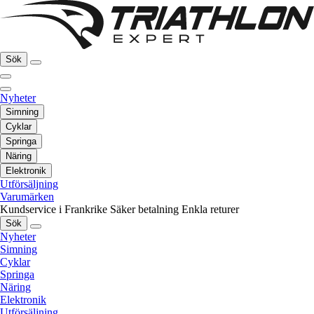
Sök
Nyheter
Simning
Cyklar
Springa
Näring
Elektronik
Utförsäljning
Varumärken
Kundservice i Frankrike
Säker betalning
Enkla returer
Sök
Nyheter
Simning
Cyklar
Springa
Näring
Elektronik
Utförsäljning