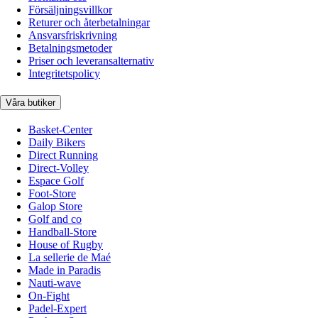
Försäljningsvillkor
Returer och återbetalningar
Ansvarsfriskrivning
Betalningsmetoder
Priser och leveransalternativ
Integritetspolicy
Våra butiker
Basket-Center
Daily Bikers
Direct Running
Direct-Volley
Espace Golf
Foot-Store
Galop Store
Golf and co
Handball-Store
House of Rugby
La sellerie de Maé
Made in Paradis
Nauti-wave
On-Fight
Padel-Expert