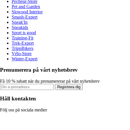
Pecheur-Store
Pet and Garden
Slowood Interior
Smash-Expert
Sneak'In
Sneakids
Sport is good
Training-Fit
Trek-Expert
TripnBikers
Vélo-Store
Winter-Expert
Prenumerera på vårt nyhetsbrev
Få 10 % rabatt när du prenumererar på vårt nyhetsbrev
Registrera dig
Håll kontakten
Följ oss på sociala medier