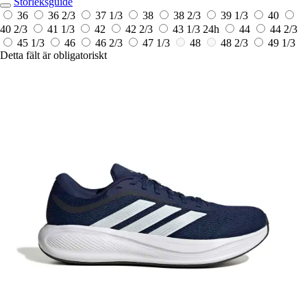
Storleksguide
36
36 2/3
37 1/3
38
38 2/3
39 1/3
40
40 2/3
41 1/3
42
42 2/3
43 1/3
24h
44
44 2/3
45 1/3
46
46 2/3
47 1/3
48
48 2/3
49 1/3
Detta fält är obligatoriskt