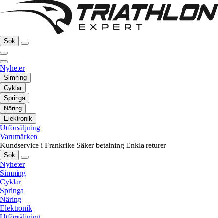
Sök
Nyheter
Simning
Cyklar
Springa
Näring
Elektronik
Utförsäljning
Varumärken
Kundservice i Frankrike
Säker betalning
Enkla returer
Sök
Nyheter
Simning
Cyklar
Springa
Näring
Elektronik
Utförsäljning