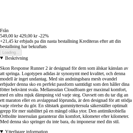
Från
549,00 kr
429,00 kr
-22%
+21,45 kr
erbjuds pa din nasta bestallning
Krediteras efter att din
bestallning har bekraftats
Loading...
Beskrivning
Skon Response Runner 2 är designad för dem som älskar känslan av
att springa. Logotypen adidas är synonymt med kvalitet, och denna
modell är inget undantag. Med sin andningsbara mesh ovandel
erbjuder denna sko en perfekt passform samtidigt som den håller dina
fötter bekvämt svala. Mellansulan Cloudfoam ger maximal komfort,
med en ultra mjuk dämpning vid varje steg. Oavsett om du tar dig an
ett maraton eller en avslappnad löprunda, är den designad för att stödja
varje rörelse du gör. En slitstark gummiyttersula säkerställer optimalt
grepp för mer stabilitet på en mängd olika ytor. Den antimikrobiella
Ortholite innersulan garanterar din komfort, kilometer efter kilometer.
Med denna sko springer du inte bara, du imponerar med din stil.
Ytterligare information