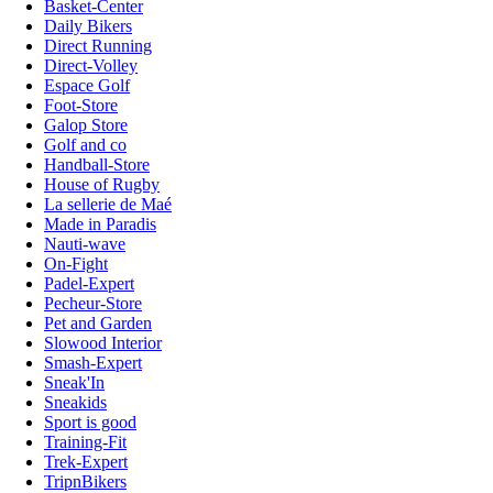
Basket-Center
Daily Bikers
Direct Running
Direct-Volley
Espace Golf
Foot-Store
Galop Store
Golf and co
Handball-Store
House of Rugby
La sellerie de Maé
Made in Paradis
Nauti-wave
On-Fight
Padel-Expert
Pecheur-Store
Pet and Garden
Slowood Interior
Smash-Expert
Sneak'In
Sneakids
Sport is good
Training-Fit
Trek-Expert
TripnBikers