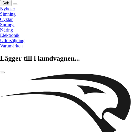
Sök
Nyheter
Simning
Cyklar
Springa
Näring
Elektronik
Utförsäljning
Varumärken
Lägger till i kundvagnen...