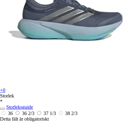
+0
Storlek
*
Storleksguide
36
36 2/3
37 1/3
38 2/3
Detta fält är obligatoriskt