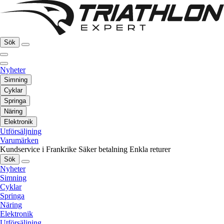
Sök
Nyheter
Simning
Cyklar
Springa
Näring
Elektronik
Utförsäljning
Varumärken
Kundservice i Frankrike
Säker betalning
Enkla returer
Sök
Nyheter
Simning
Cyklar
Springa
Näring
Elektronik
Utförsäljning