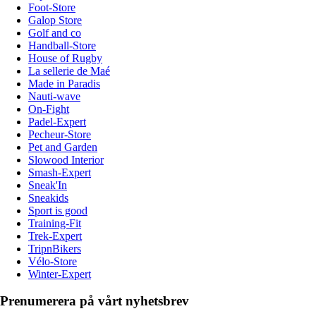
Foot-Store
Galop Store
Golf and co
Handball-Store
House of Rugby
La sellerie de Maé
Made in Paradis
Nauti-wave
On-Fight
Padel-Expert
Pecheur-Store
Pet and Garden
Slowood Interior
Smash-Expert
Sneak'In
Sneakids
Sport is good
Training-Fit
Trek-Expert
TripnBikers
Vélo-Store
Winter-Expert
Prenumerera på vårt nyhetsbrev