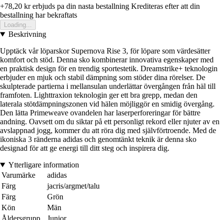
+78,20 kr
erbjuds pa din nasta bestallning
Krediteras efter att din
bestallning har bekraftats
Loading...
Beskrivning
Upptäck vår löparskor Supernova Rise 3, för löpare som värdesätter
komfort och stöd. Denna sko kombinerar innovativa egenskaper med
en praktisk design för en trendig sportestetik. Dreamstrike+ teknologin
erbjuder en mjuk och stabil dämpning som stöder dina rörelser. De
skulpterade partierna i mellansulan underlättar övergången från häl till
framfoten. Lighttraxion teknologin ger ett bra grepp, medan den
laterala stötdämpningszonen vid hälen möjliggör en smidig övergång.
Den lätta Primeweave ovandelen har laserperforeringar för bättre
andning. Oavsett om du siktar på ett personligt rekord eller njuter av en
avslappnad jogg, kommer du att röra dig med självförtroende. Med de
ikoniska 3 ränderna adidas och genomtänkt teknik är denna sko
designad för att ge energi till ditt steg och inspirera dig.
Ytterligare information
Varumärke
adidas
Färg
jacris/argmet/talu
Färg
Grön
Kön
Män
Åldersgrupp
Junior