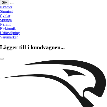
Sök
Nyheter
Simning
Cyklar
Springa
Näring
Elektronik
Utförsäljning
Varumärken
Lägger till i kundvagnen...