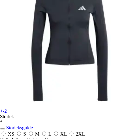
+-2
Storlek
*
Storleksguide
XS
S
M
L
XL
2XL