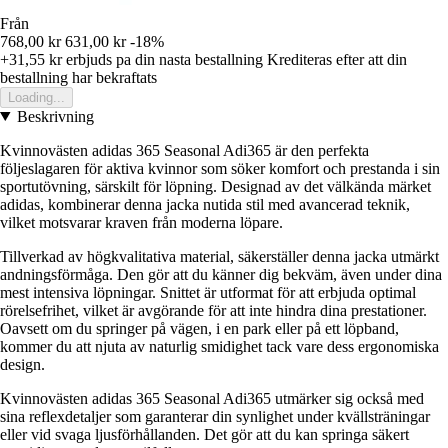
Från
768,00 kr
631,00 kr
-18%
+31,55 kr
erbjuds pa din nasta bestallning
Krediteras efter att din
bestallning har bekraftats
Loading...
Beskrivning
Kvinnovästen adidas 365 Seasonal Adi365 är den perfekta
följeslagaren för aktiva kvinnor som söker komfort och prestanda i sin
sportutövning, särskilt för löpning. Designad av det välkända märket
adidas, kombinerar denna jacka nutida stil med avancerad teknik,
vilket motsvarar kraven från moderna löpare.
Tillverkad av högkvalitativa material, säkerställer denna jacka utmärkt
andningsförmåga. Den gör att du känner dig bekväm, även under dina
mest intensiva löpningar. Snittet är utformat för att erbjuda optimal
rörelsefrihet, vilket är avgörande för att inte hindra dina prestationer.
Oavsett om du springer på vägen, i en park eller på ett löpband,
kommer du att njuta av naturlig smidighet tack vare dess ergonomiska
design.
Kvinnovästen adidas 365 Seasonal Adi365 utmärker sig också med
sina reflexdetaljer som garanterar din synlighet under kvällsträningar
eller vid svaga ljusförhållanden. Det gör att du kan springa säkert