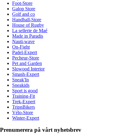
Foot-Store
Galop Store
Golf and co
Handball-Store
House of Rugby
La sellerie de Maé
Made in Paradis
Nauti-wave
On-Fight
Padel-Expert
Pecheur-Store
Pet and Garden
Slowood Interior
Smash-Expert
Sneak'In
Sneakids
Sport is good
Training-Fit
Trek-Expert
TripnBikers
Vélo-Store
Winter-Expert
Prenumerera på vårt nyhetsbrev