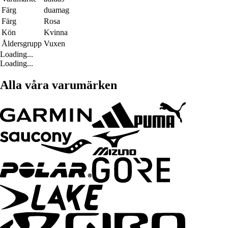
Färg
duamag
Färg
Rosa
Kön
Kvinna
Åldersgrupp
Vuxen
Loading...
Loading...
Alla våra varumärken