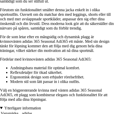
samtidigt som du ser stilfull ut.
Förutom sin funktionalitet smälter denna jacka enkelt in i olika
sportoutfits. Oavsett om du matchar den med leggings, shorts eller till
och med mer avslappnade sportkläder, anpassar den sig efter dina
önskemål och din livsstil. Dess moderna look gör att du säkerställer din
närvaro på spåren, samtidigt som du förblir trendig.
För de som letar efter en mångsidig och dynamisk plagg är
kvinnovästen adidas 365 Seasonal Adi365 ett måste. Med sin design
tänkt för löpning kommer den att följa med dig genom hela dina
träningar, vilket stärker din motivation att nå dina sportmål.
Fördelar med kvinnovästen adidas 365 Seasonal Adi365:
Andningsbara material för optimal komfort.
Reflexdetaljer för ökad säkerhet.
Ergonomisk design som erbjuder rörelsefrihet.
Modern stil som lätt passar in i olika outfits.
Välj en högpresterande kvinna med västen adidas 365 Seasonal
Adi365, ett plagg som kombinerar elegans och funktionalitet för att
följa med alla dina löpningar.
Ytterligare information
Varumärke
adidas