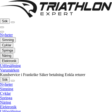
Sök
Nyheter
Simning
Cyklar
Springa
Näring
Elektronik
Utförsäljning
Varumärken
Kundservice i Frankrike
Säker betalning
Enkla returer
Sök
Nyheter
Simning
Cyklar
Springa
Näring
Elektronik
Utförsäljning