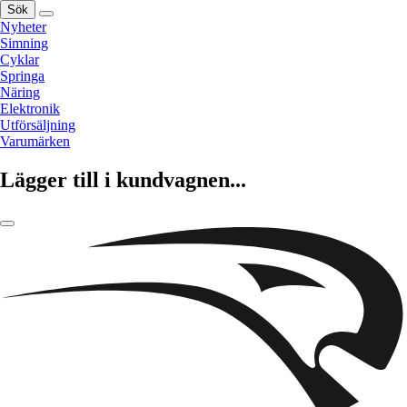
Sök
Nyheter
Simning
Cyklar
Springa
Näring
Elektronik
Utförsäljning
Varumärken
Lägger till i kundvagnen...