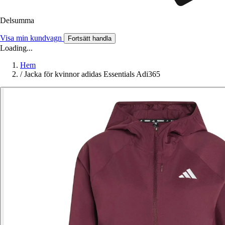
Delsumma
Visa min kundvagn
Fortsätt handla
Loading...
Hem
/
Jacka för kvinnor adidas Essentials Adi365