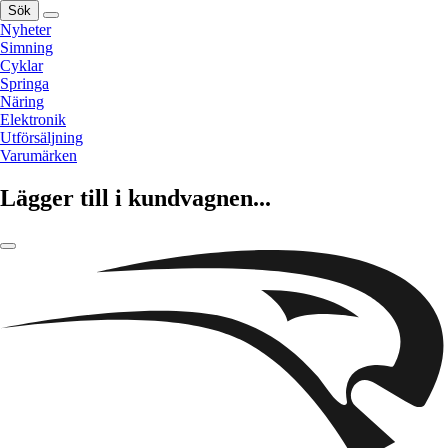
Sök
Nyheter
Simning
Cyklar
Springa
Näring
Elektronik
Utförsäljning
Varumärken
Lägger till i kundvagnen...