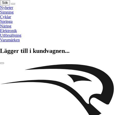
Sök
Nyheter
Simning
Cyklar
Springa
Näring
Elektronik
Utförsäljning
Varumärken
Lägger till i kundvagnen...