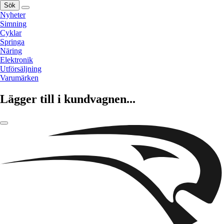
Sök
Nyheter
Simning
Cyklar
Springa
Näring
Elektronik
Utförsäljning
Varumärken
Lägger till i kundvagnen...