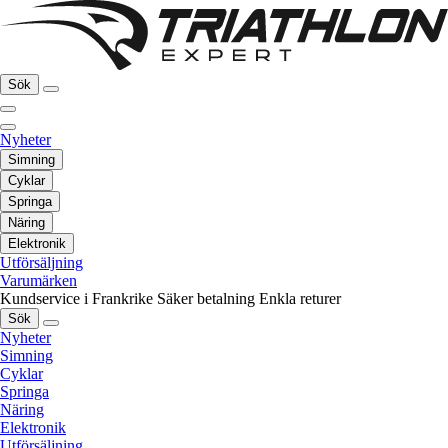
Sök
Nyheter
Simning
Cyklar
Springa
Näring
Elektronik
Utförsäljning
Varumärken
Kundservice i Frankrike
Säker betalning
Enkla returer
Sök
Nyheter
Simning
Cyklar
Springa
Näring
Elektronik
Utförsäljning