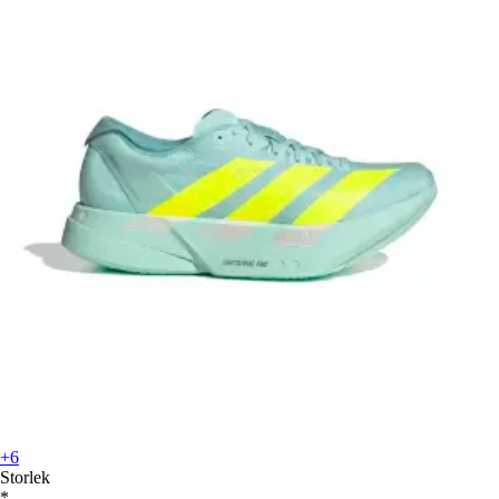
+6
Storlek
*