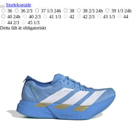
Storleksguide
36
36 2/3
37 1/3
24h
38
38 2/3
24h
39 1/3
24h
40
24h
40 2/3
41 1/3
42
42 2/3
43 1/3
44
44 2/3
45 1/3
Detta fält är obligatoriskt