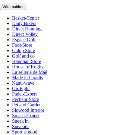
Våra butiker
Basket-Center
Daily Bikers
Direct Running
Direct-Volley
Espace Golf
Foot-Store
Galop Store
Golf and co
Handball-Store
House of Rugby
La sellerie de Maé
Made in Paradis
Nauti-wave
On-Fight
Padel-Expert
Pecheur-Store
Pet and Garden
Slowood Interior
Smash-Expert
Sneak'In
Sneakids
Sport is good