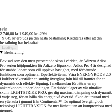
Från
2 746,00 kr
1 949,00 kr
-29%
+97,45 kr
erbjuds pa din nasta bestallning
Krediteras efter att din
bestallning har bekraftats
Loading...
Beskrivning
Bevisad som den mest presterande skon i världen, är Adizero Adios
Pro-serien höjdpunkten för Adizero-löparskor. Adios Pro 4 är designad
för snabba löpare som vill uppleva hastighet, med förbättrade
funktioner som optimerar löpeffektiviteten. Våra ENERGYRODS 2.0
i kolfiber säkerställer en smidig övergång från häl till framfot för en
dynamisk och effektiv löpning. I mellansulan förbättrar en ny
ankarekonomi under löpningen. Ett dubbelt lager av vår ultralätta
skum, LIGHTSTRIKE PRO, ger dig maximal dämpning och dynamik
i varje steg, för att hålla din energinivå över tid. Skon är utrustad med
en yttersula i gummi från Continental™ för optimal övergång och
teknologi LIGHTTRAXION för mer lätthet utan att kompromissa med
greppet.