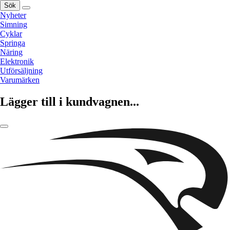
Sök
Nyheter
Simning
Cyklar
Springa
Näring
Elektronik
Utförsäljning
Varumärken
Lägger till i kundvagnen...