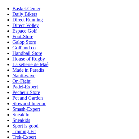
Basket-Center
Daily Bikers
Direct Running
Direct-Volley
Espace Golf
Foot-Store
Galop Store
Golf and co
Handball-Store
House of Rugby
La sellerie de Maé
Made in Paradis
Nauti-wave
On-Fight
Padel-Expert
Pecheur-Store
Pet and Garden
Slowood Interior
Smash-Expert
Sneak'In
Sneakids
Sport is good
Training-Fit
Trek-Expert