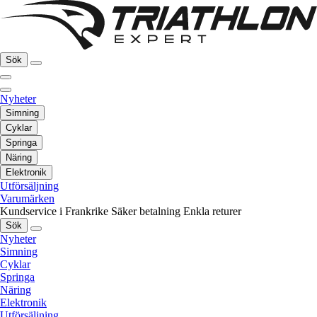
Sök
Nyheter
Simning
Cyklar
Springa
Näring
Elektronik
Utförsäljning
Varumärken
Kundservice i Frankrike
Säker betalning
Enkla returer
Sök
Nyheter
Simning
Cyklar
Springa
Näring
Elektronik
Utförsäljning