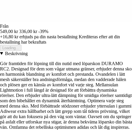
Från
549,00 kr
336,00 kr
-39%
+16,80 kr
erbjuds pa din nasta bestallning
Krediteras efter att din
bestallning har bekraftats
Loading...
Beskrivning
Gör framtiden för löpning till din nutid med löparskon DURAMO
RC2. Designad för dem som vågar utmana gränser, erbjuder denna sko
en harmonisk blandning av komfort och prestanda. Ovandelen i lätt
mesh säkerställer bra andningsförmåga, medan den vadderade hälen
och plösen ger en känsla av komfort vid varje steg. Mellansulan
Lightmotion i full längd är designad för att förbättra dynamiska
rörelser. Den erbjuder ultra-lätt dämpning för smidiga rörelser samtidigt
som den bibehåller en dynamisk återhämtning. Optimera varje steg
med denna sko. Med förbättrade stödzoner erbjuder yttersulan i gummi
Adiwear extra hållbarhet och lätt grepp som tål tidens prövning, vilket
gör att du kan fokusera på den väg som väntar. Oavsett om du springer
på asfalt eller utforskar nya stigar, är denna bekväma löparsko din bästa
vän. Omfamna det rebelliska optimismen adidas och låt dig inspireras.