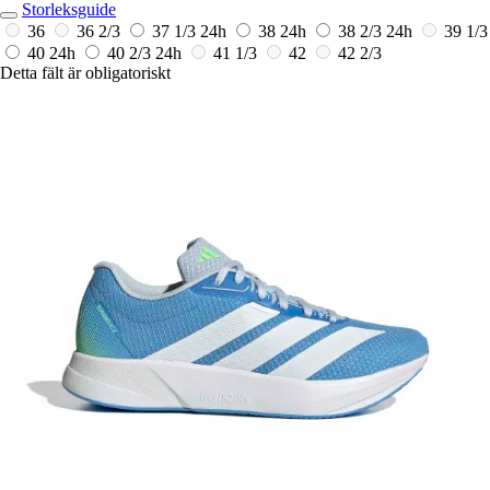
Storleksguide
36
36 2/3
37 1/3
24h
38
24h
38 2/3
24h
39 1/3
40
24h
40 2/3
24h
41 1/3
42
42 2/3
Detta fält är obligatoriskt