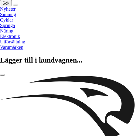
Sök
Nyheter
Simning
Cyklar
Springa
Näring
Elektronik
Utförsäljning
Varumärken
Lägger till i kundvagnen...