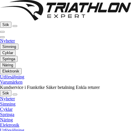
Sök
Nyheter
Simning
Cyklar
Springa
Näring
Elektronik
Utförsäljning
Varumärken
Kundservice i Frankrike
Säker betalning
Enkla returer
Sök
Nyheter
Simning
Cyklar
Springa
Näring
Elektronik
Utförsäljning