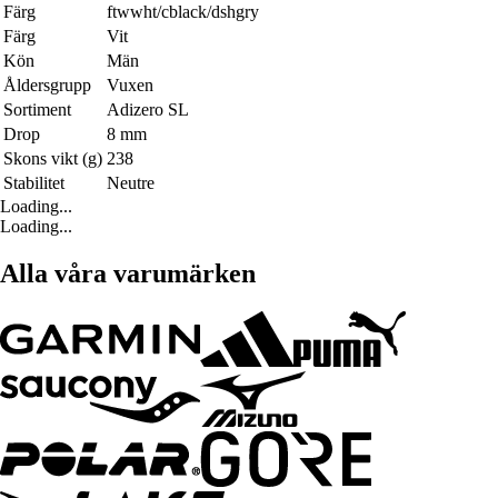
Färg
ftwwht/cblack/dshgry
Färg
Vit
Kön
Män
Åldersgrupp
Vuxen
Sortiment
Adizero SL
Drop
8 mm
Skons vikt (g)
238
Stabilitet
Neutre
Loading...
Loading...
Alla våra varumärken