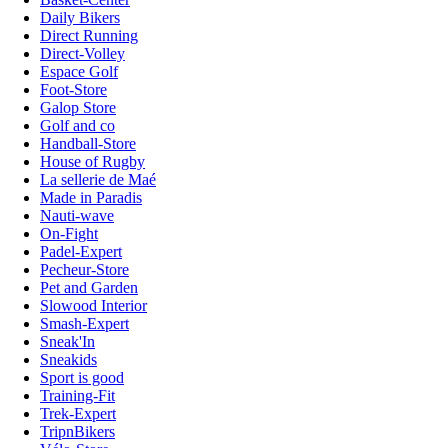
Daily Bikers
Direct Running
Direct-Volley
Espace Golf
Foot-Store
Galop Store
Golf and co
Handball-Store
House of Rugby
La sellerie de Maé
Made in Paradis
Nauti-wave
On-Fight
Padel-Expert
Pecheur-Store
Pet and Garden
Slowood Interior
Smash-Expert
Sneak'In
Sneakids
Sport is good
Training-Fit
Trek-Expert
TripnBikers