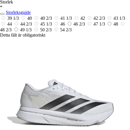
Storlek
*
Storleksguide
39 1/3
40
40 2/3
41 1/3
42
42 2/3
43 1/3
44
44 2/3
45 1/3
46
46 2/3
47 1/3
48
48 2/3
49 1/3
50 2/3
54 2/3
Detta fält är obligatoriskt