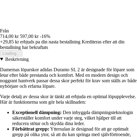
Från
714,00 kr
597,00 kr
-16%
+29,85 kr
erbjuds pa din nasta bestallning
Krediteras efter att din
bestallning har bekraftats
Loading...
Beskrivning
Damernas löparskor adidas Duramo SL 2 är designade för löpare som
letar efter både prestanda och komfort. Med en modern design och
noggrant hantverk passar dessa skor perfekt för krav som ställs av både
nybörjare och erfarna löpare.
Varje detalj av dessa skor är tänkt att erbjuda en optimal löpupplevelse.
Här är funktionerna som gör hela skillnaden:
Exceptionell dämpning:
Den inbyggda dämpningsteknologin
säkerställer komfort under varje steg, vilket hjälper till att
reducera stötar och skydda dina leder.
Förbättrat grepp:
Yttersulan är designad för att ge optimalt
grepp på olika ytor, så att du kan springa med självförtroende,