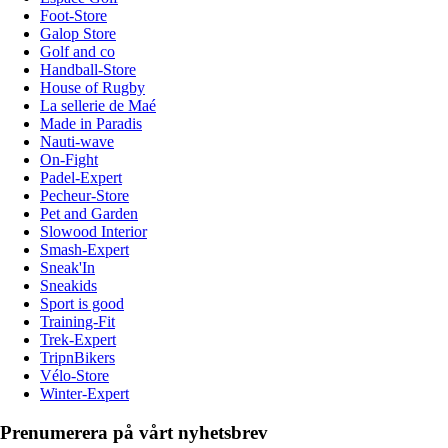
Foot-Store
Galop Store
Golf and co
Handball-Store
House of Rugby
La sellerie de Maé
Made in Paradis
Nauti-wave
On-Fight
Padel-Expert
Pecheur-Store
Pet and Garden
Slowood Interior
Smash-Expert
Sneak'In
Sneakids
Sport is good
Training-Fit
Trek-Expert
TripnBikers
Vélo-Store
Winter-Expert
Prenumerera på vårt nyhetsbrev