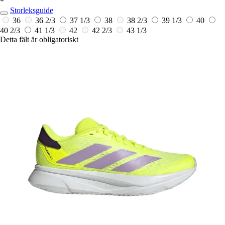
*
Storleksguide
36
36 2/3
37 1/3
38
38 2/3
39 1/3
40
40 2/3
41 1/3
42
42 2/3
43 1/3
Detta fält är obligatoriskt