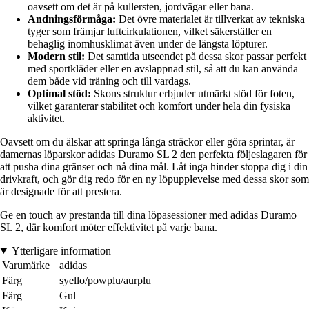
oavsett om det är på kullersten, jordvägar eller bana.
Andningsförmåga:
Det övre materialet är tillverkat av tekniska
tyger som främjar luftcirkulationen, vilket säkerställer en
behaglig inomhusklimat även under de längsta löpturer.
Modern stil:
Det samtida utseendet på dessa skor passar perfekt
med sportkläder eller en avslappnad stil, så att du kan använda
dem både vid träning och till vardags.
Optimal stöd:
Skons struktur erbjuder utmärkt stöd för foten,
vilket garanterar stabilitet och komfort under hela din fysiska
aktivitet.
Oavsett om du älskar att springa långa sträckor eller göra sprintar, är
damernas löparskor adidas Duramo SL 2 den perfekta följeslagaren för
att pusha dina gränser och nå dina mål. Låt inga hinder stoppa dig i din
drivkraft, och gör dig redo för en ny löpupplevelse med dessa skor som
är designade för att prestera.
Ge en touch av prestanda till dina löpasessioner med adidas Duramo
SL 2, där komfort möter effektivitet på varje bana.
Ytterligare information
Varumärke
adidas
Färg
syello/powplu/aurplu
Färg
Gul