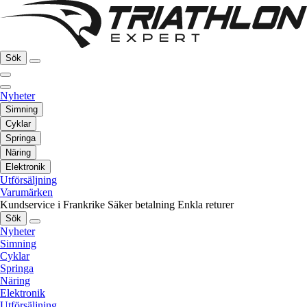
Sök
Nyheter
Simning
Cyklar
Springa
Näring
Elektronik
Utförsäljning
Varumärken
Kundservice i Frankrike
Säker betalning
Enkla returer
Sök
Nyheter
Simning
Cyklar
Springa
Näring
Elektronik
Utförsäljning