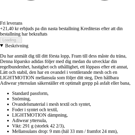
Fri leverans
+21,40 kr
erbjuds pa din nasta bestallning
Krediteras efter att din
bestallning har bekraftats
Loading...
Beskrivning
Du har anmält dig till ditt första lopp, Fram till dess måste du träna,
Denna löparsko adidas följer med dig medan du utvecklar din
regelbundenhet, hastighet och uthållighet, ett löppass efter ett annat,
Lätt och stabil, den har en ovandel i ventilerande mesh och en
LIGHTMOTION mellansula som följer ditt steg, Den hållbara
Adiwear yttersulan säkerställer ett optimalt grepp på asfalt eller bana,
Standard passform,
Snörning,
Ovandelsmaterial i mesh textil och syntet,
Foder i syntet och textil,
LIGHTMOTION dämpning,
Adiwear yttersula,
Vikt: 291 g (storlek 42 2/3),
Mellansulans drop: 9 mm (häl 33 mm / framfot 24 mm),