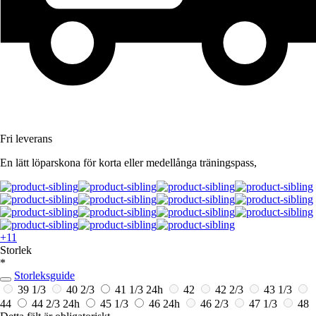
Fri leverans
En lätt löparskona för korta eller medellånga träningspass,
+11
Storlek
*
Storleksguide
39 1/3
40 2/3
41 1/3
24h
42
42 2/3
43 1/3
44
44 2/3
24h
45 1/3
46
24h
46 2/3
47 1/3
48