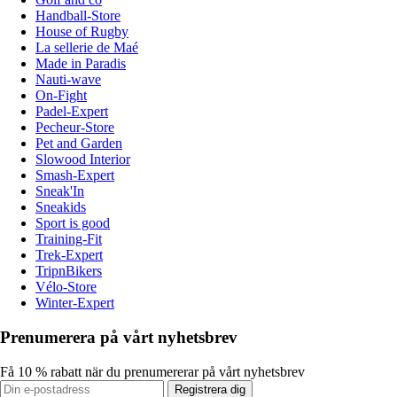
Handball-Store
House of Rugby
La sellerie de Maé
Made in Paradis
Nauti-wave
On-Fight
Padel-Expert
Pecheur-Store
Pet and Garden
Slowood Interior
Smash-Expert
Sneak'In
Sneakids
Sport is good
Training-Fit
Trek-Expert
TripnBikers
Vélo-Store
Winter-Expert
Prenumerera på vårt nyhetsbrev
Få 10 % rabatt när du prenumererar på vårt nyhetsbrev
Registrera dig