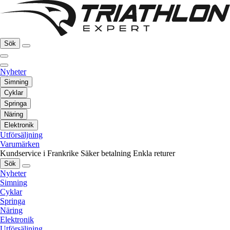
Sök
Nyheter
Simning
Cyklar
Springa
Näring
Elektronik
Utförsäljning
Varumärken
Kundservice i Frankrike
Säker betalning
Enkla returer
Sök
Nyheter
Simning
Cyklar
Springa
Näring
Elektronik
Utförsäljning