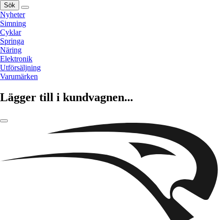
Sök
Nyheter
Simning
Cyklar
Springa
Näring
Elektronik
Utförsäljning
Varumärken
Lägger till i kundvagnen...