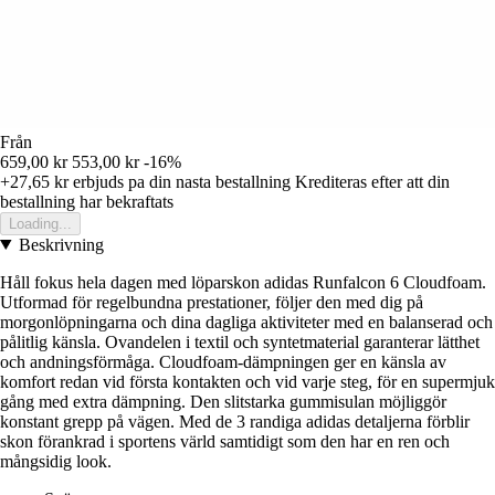
Från
659,00 kr
553,00 kr
-16%
+27,65 kr
erbjuds pa din nasta bestallning
Krediteras efter att din
bestallning har bekraftats
Loading...
Beskrivning
Håll fokus hela dagen med löparskon adidas Runfalcon 6 Cloudfoam.
Utformad för regelbundna prestationer, följer den med dig på
morgonlöpningarna och dina dagliga aktiviteter med en balanserad och
pålitlig känsla. Ovandelen i textil och syntetmaterial garanterar lätthet
och andningsförmåga. Cloudfoam-dämpningen ger en känsla av
komfort redan vid första kontakten och vid varje steg, för en supermjuk
gång med extra dämpning. Den slitstarka gummisulan möjliggör
konstant grepp på vägen. Med de 3 randiga adidas detaljerna förblir
skon förankrad i sportens värld samtidigt som den har en ren och
mångsidig look.