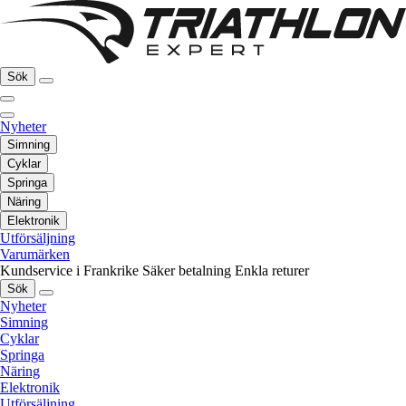
Sök
Nyheter
Simning
Cyklar
Springa
Näring
Elektronik
Utförsäljning
Varumärken
Kundservice i Frankrike
Säker betalning
Enkla returer
Sök
Nyheter
Simning
Cyklar
Springa
Näring
Elektronik
Utförsäljning