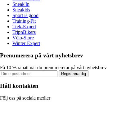
Sneak'In
Sneakids
Sport is good
Training-Fit
Trek-Expert
TripnBikers
Vélo-Store
Winter-Expert
Prenumerera på vårt nyhetsbrev
Få 10 % rabatt när du prenumererar på vårt nyhetsbrev
Registrera dig
Håll kontakten
Följ oss på sociala medier