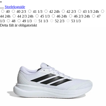
*
Storleksguide
40
40 2/3
41 1/3
42
24h
42 2/3
43 1/3
24h
44
24h
44 2/3
24h
45 1/3
46
24h
46 2/3
24h
47
1/3
48
49 1/3
51 1/3
52 2/3
53 1/3
Detta fält är obligatoriskt