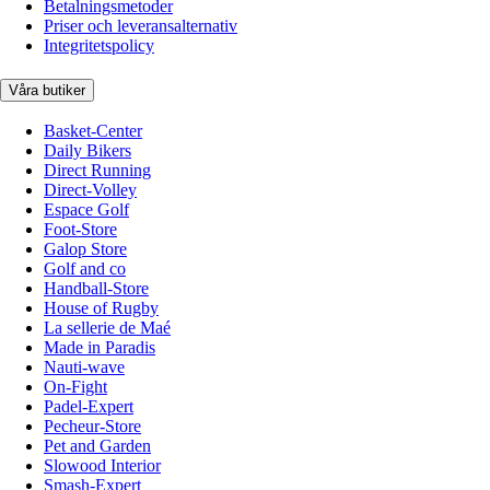
Betalningsmetoder
Priser och leveransalternativ
Integritetspolicy
Våra butiker
Basket-Center
Daily Bikers
Direct Running
Direct-Volley
Espace Golf
Foot-Store
Galop Store
Golf and co
Handball-Store
House of Rugby
La sellerie de Maé
Made in Paradis
Nauti-wave
On-Fight
Padel-Expert
Pecheur-Store
Pet and Garden
Slowood Interior
Smash-Expert