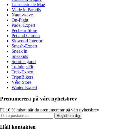
La sellerie de Maé
Made in Paradis
Nauti-wave
On-Fight
Padel-Expert
Pecheur-Store
Pet and Garden
Slowood Interior
Smash-Expert
Sneak'In
Sneakids
Sport is good
Training-Fit
Trek-Expert
TripnBikers
Vélo-Store
Winter-Expert
Prenumerera på vårt nyhetsbrev
Få 10 % rabatt när du prenumererar på vårt nyhetsbrev
Registrera dig
Håll kontakten