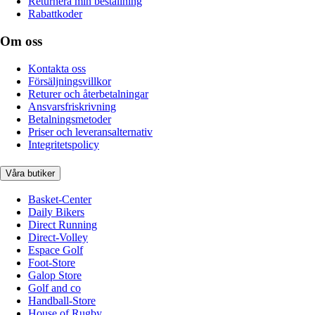
Returnera min beställning
Rabattkoder
Om oss
Kontakta oss
Försäljningsvillkor
Returer och återbetalningar
Ansvarsfriskrivning
Betalningsmetoder
Priser och leveransalternativ
Integritetspolicy
Våra butiker
Basket-Center
Daily Bikers
Direct Running
Direct-Volley
Espace Golf
Foot-Store
Galop Store
Golf and co
Handball-Store
House of Rugby