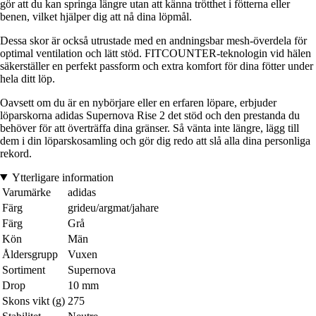
gör att du kan springa längre utan att känna trötthet i fötterna eller
benen, vilket hjälper dig att nå dina löpmål.
Dessa skor är också utrustade med en andningsbar mesh-överdela för
optimal ventilation och lätt stöd. FITCOUNTER-teknologin vid hälen
säkerställer en perfekt passform och extra komfort för dina fötter under
hela ditt löp.
Oavsett om du är en nybörjare eller en erfaren löpare, erbjuder
löparskorna adidas Supernova Rise 2 det stöd och den prestanda du
behöver för att överträffa dina gränser. Så vänta inte längre, lägg till
dem i din löparskosamling och gör dig redo att slå alla dina personliga
rekord.
Ytterligare information
Varumärke
adidas
Färg
grideu/argmat/jahare
Färg
Grå
Kön
Män
Åldersgrupp
Vuxen
Sortiment
Supernova
Drop
10 mm
Skons vikt (g)
275