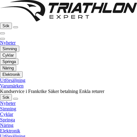
Sök
Nyheter
Simning
Cyklar
Springa
Näring
Elektronik
Utförsäljning
Varumärken
Kundservice i Frankrike
Säker betalning
Enkla returer
Sök
Nyheter
Simning
Cyklar
Springa
Näring
Elektronik
Utförsäljning