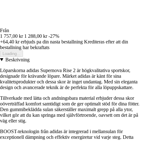
Från
1 757,00 kr
1 288,00 kr
-27%
+64,40 kr
erbjuds pa din nasta bestallning
Krediteras efter att din
bestallning har bekraftats
Loading...
Beskrivning
Löparskorna adidas Supernova Rise 2 är högkvalitativa sportskor,
designade för krävande löpare. Märket adidas är känt för sina
kvalitetsprodukter och dessa skor är inget undantag. Med sin eleganta
design och avancerade teknik är de perfekta för alla löpuppskattare.
Tillverkade med lätta och andningsbara material erbjuder dessa skor
oöverträffad komfort samtidigt som de ger optimalt stöd för dina fötter.
Den gummibeklädda sulan säkerställer maximalt grepp på alla ytor,
vilket gör att du kan springa med självförtroende, oavsett om det är på
väg eller stig.
BOOST-teknologin från adidas är integrerad i mellansulan för
exceptionell dämpning och effektiv energiretur vid varje steg. Detta