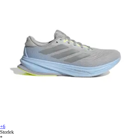
+6
Storlek
*