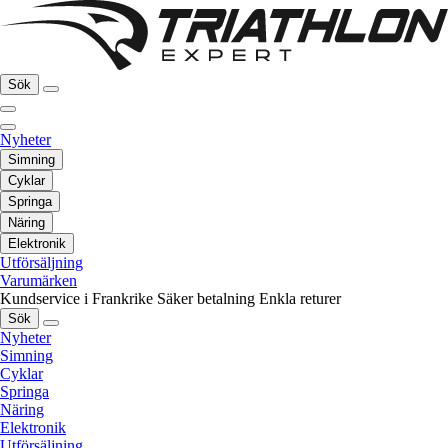
Sök
Nyheter
Simning
Cyklar
Springa
Näring
Elektronik
Utförsäljning
Varumärken
Kundservice i Frankrike
Säker betalning
Enkla returer
Sök
Nyheter
Simning
Cyklar
Springa
Näring
Elektronik
Utförsäljning