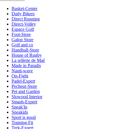
Basket-Center
Daily Bikers
Direct Running
Direct-Volley
Espace Golf
Foot-Store
Galop Store
Golf and co
Handball-Store
House of Rugby
La sellerie de Maé
Made in Paradis
Nauti-wave
On-Fight
Padel-Expert
Pecheur-Store
Pet and Garden
Slowood Interior
Smash-Expert
Sneak'In
Sneakids
Sport is good
Training-Fit
Trek-Expert