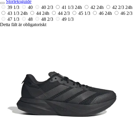
Storleksguide
39 1/3
40
40 2/3
41 1/3
24h
42
24h
42 2/3
24h
43 1/3
24h
44
24h
44 2/3
45 1/3
46
24h
46 2/3
47 1/3
48
48 2/3
49 1/3
Detta fält är obligatoriskt