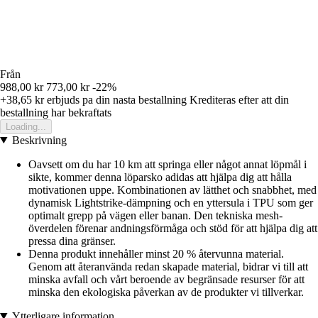
Från
988,00 kr
773,00 kr
-22%
+38,65 kr
erbjuds pa din nasta bestallning
Krediteras efter att din
bestallning har bekraftats
Loading...
Beskrivning
Oavsett om du har 10 km att springa eller något annat löpmål i
sikte, kommer denna löparsko adidas att hjälpa dig att hålla
motivationen uppe. Kombinationen av lätthet och snabbhet, med
dynamisk Lightstrike-dämpning och en yttersula i TPU som ger
optimalt grepp på vägen eller banan. Den tekniska mesh-
överdelen förenar andningsförmåga och stöd för att hjälpa dig att
pressa dina gränser.
Denna produkt innehåller minst 20 % återvunna material.
Genom att återanvända redan skapade material, bidrar vi till att
minska avfall och vårt beroende av begränsade resurser för att
minska den ekologiska påverkan av de produkter vi tillverkar.
Ytterligare information