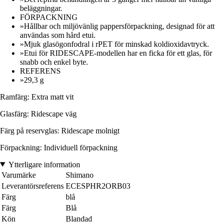
beläggningar.
FÖRPACKNING
»Hållbar och miljövänlig pappersförpackning, designad för att
användas som hård etui.
»Mjuk glasögonfodral i rPET för minskad koldioxidavtryck.
»Etui för RIDESCAPE-modellen har en ficka för ett glas, för
snabb och enkel byte.
REFERENS
»29,3 g
Ramfärg: Extra matt vit
Glasfärg: Ridescape väg
Färg på reservglas: Ridescape molnigt
Förpackning: Individuell förpackning
Ytterligare information
Varumärke
Shimano
Leverantörsreferens
ECESPHR2ORB03
Färg
blå
Färg
Blå
Kön
Blandad