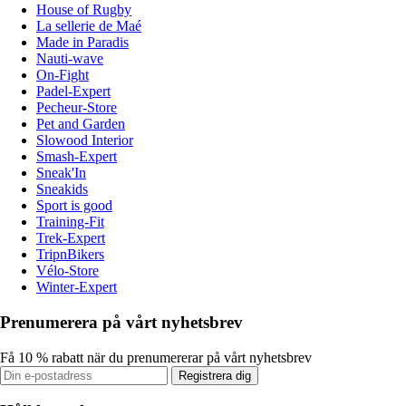
House of Rugby
La sellerie de Maé
Made in Paradis
Nauti-wave
On-Fight
Padel-Expert
Pecheur-Store
Pet and Garden
Slowood Interior
Smash-Expert
Sneak'In
Sneakids
Sport is good
Training-Fit
Trek-Expert
TripnBikers
Vélo-Store
Winter-Expert
Prenumerera på vårt nyhetsbrev
Få 10 % rabatt när du prenumererar på vårt nyhetsbrev
Registrera dig