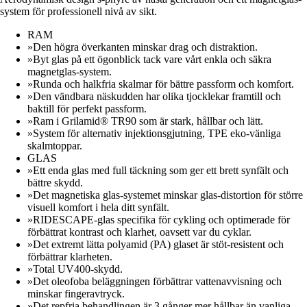
system för professionell nivå av sikt.
RAM
»Den högra överkanten minskar drag och distraktion.
»Byt glas på ett ögonblick tack vare vårt enkla och säkra
magnetglas-system.
»Runda och halkfria skalmar för bättre passform och komfort.
»Den vändbara näskudden har olika tjocklekar framtill och
baktill för perfekt passform.
»Ram i Grilamid® TR90 som är stark, hållbar och lätt.
»System för alternativ injektionsgjutning, TPE eko-vänliga
skalmtoppar.
GLAS
»Ett enda glas med full täckning som ger ett brett synfält och
bättre skydd.
»Det magnetiska glas-systemet minskar glas-distortion för större
visuell komfort i hela ditt synfält.
»RIDESCAPE-glas specifika för cykling och optimerade för
förbättrat kontrast och klarhet, oavsett var du cyklar.
»Det extremt lätta polyamid (PA) glaset är stöt-resistent och
förbättrar klarheten.
»Total UV400-skydd.
»Det oleofoba beläggningen förbättrar vattenavvisning och
minskar fingeravtryck.
»Det repfria behandlingen är 3 gånger mer hållbar än vanliga