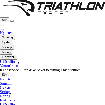
Sök
Nyheter
Simning
Cyklar
Springa
Näring
Elektronik
Utförsäljning
Varumärken
Kundservice i Frankrike
Säker betalning
Enkla returer
Sök
Nyheter
Simning
Cyklar
Springa
Näring
Elektronik
Utförsäljning