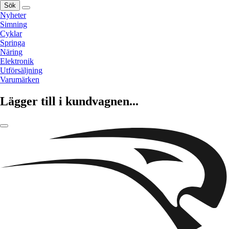
Sök
Nyheter
Simning
Cyklar
Springa
Näring
Elektronik
Utförsäljning
Varumärken
Lägger till i kundvagnen...