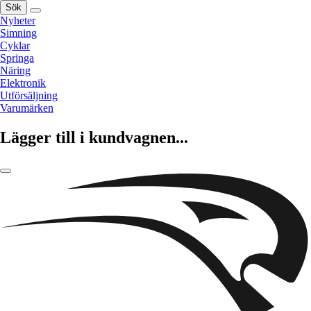
Sök
Nyheter
Simning
Cyklar
Springa
Näring
Elektronik
Utförsäljning
Varumärken
Lägger till i kundvagnen...