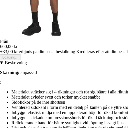
Från
660,00 kr
+33,00 kr
erbjuds pa din nasta bestallning
Krediteras efter att din besta
Loading...
Beskrivning
Skärning:
anpassad
:
Materialet sträcker sig i 4 riktningar och rör sig bättre i alla riktn
Materialet avleder svett och torkar mycket snabbt
Sidofickor på de inre shortsen
Ventilerad sidokant i form med en detalj på kanten på de yttre sh
Inbyggd elastisk midja med en uppdaterad höjd för ökad komfort
Inbyggda stickade kompressionsshorts för ökad täckning och stö
Reflekterande band för bättre synlighet vid löpning i svagt ljus
Lätt och elastiskt tyg som är hållbart, bekvämt och rör sig med d