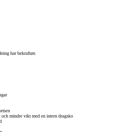
llning har bekraftats
ingar
ortsen
 och mindre vikt med en intern dragsko
d
ig