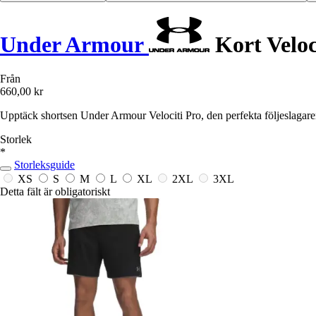
Under Armour
Kort Veloc
Från
660,00 kr
Upptäck shortsen Under Armour Velociti Pro, den perfekta följeslagaren
Storlek
*
Storleksguide
XS
S
M
L
XL
2XL
3XL
Detta fält är obligatoriskt