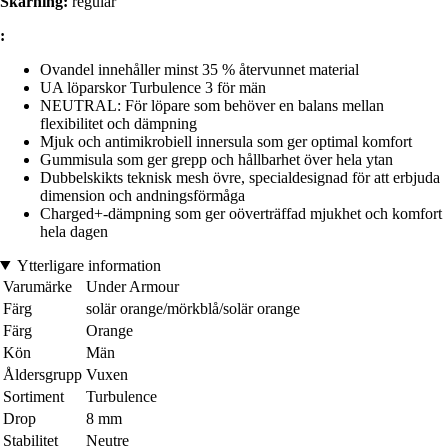
Skärning:
regular
:
Ovandel innehåller minst 35 % återvunnet material
UA löparskor Turbulence 3 för män
NEUTRAL: För löpare som behöver en balans mellan
flexibilitet och dämpning
Mjuk och antimikrobiell innersula som ger optimal komfort
Gummisula som ger grepp och hållbarhet över hela ytan
Dubbelskikts teknisk mesh övre, specialdesignad för att erbjuda
dimension och andningsförmåga
Charged+-dämpning som ger oöverträffad mjukhet och komfort
hela dagen
Ytterligare information
Varumärke
Under Armour
Färg
solär orange/mörkblå/solär orange
Färg
Orange
Kön
Män
Åldersgrupp
Vuxen
Sortiment
Turbulence
Drop
8 mm
Stabilitet
Neutre