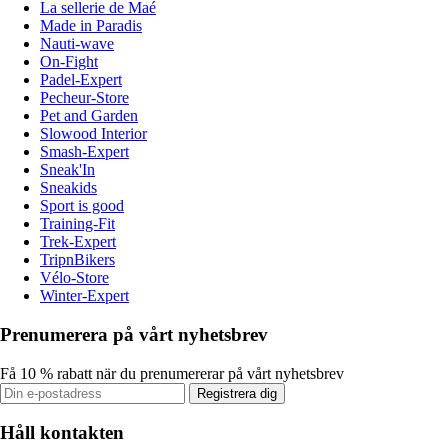
La sellerie de Maé
Made in Paradis
Nauti-wave
On-Fight
Padel-Expert
Pecheur-Store
Pet and Garden
Slowood Interior
Smash-Expert
Sneak'In
Sneakids
Sport is good
Training-Fit
Trek-Expert
TripnBikers
Vélo-Store
Winter-Expert
Prenumerera på vårt nyhetsbrev
Få 10 % rabatt när du prenumererar på vårt nyhetsbrev
Registrera dig
Håll kontakten