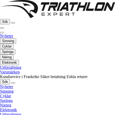
Sök
Nyheter
Simning
Cyklar
Springa
Näring
Elektronik
Utförsäljning
Varumärken
Kundservice i Frankrike
Säker betalning
Enkla returer
Sök
Nyheter
Simning
Cyklar
Springa
Näring
Elektronik
Utförsäljning