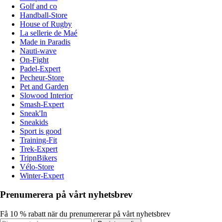
Golf and co
Handball-Store
House of Rugby
La sellerie de Maé
Made in Paradis
Nauti-wave
On-Fight
Padel-Expert
Pecheur-Store
Pet and Garden
Slowood Interior
Smash-Expert
Sneak'In
Sneakids
Sport is good
Training-Fit
Trek-Expert
TripnBikers
Vélo-Store
Winter-Expert
Prenumerera på vårt nyhetsbrev
Få 10 % rabatt när du prenumererar på vårt nyhetsbrev