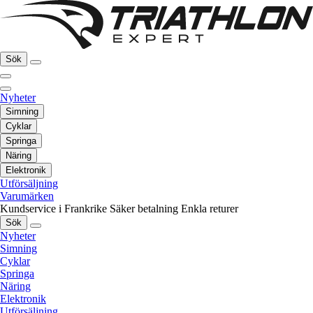
Sök
Nyheter
Simning
Cyklar
Springa
Näring
Elektronik
Utförsäljning
Varumärken
Kundservice i Frankrike
Säker betalning
Enkla returer
Sök
Nyheter
Simning
Cyklar
Springa
Näring
Elektronik
Utförsäljning