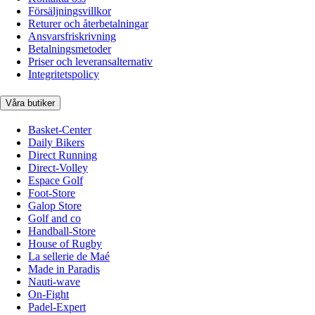
Försäljningsvillkor
Returer och återbetalningar
Ansvarsfriskrivning
Betalningsmetoder
Priser och leveransalternativ
Integritetspolicy
Våra butiker
Basket-Center
Daily Bikers
Direct Running
Direct-Volley
Espace Golf
Foot-Store
Galop Store
Golf and co
Handball-Store
House of Rugby
La sellerie de Maé
Made in Paradis
Nauti-wave
On-Fight
Padel-Expert