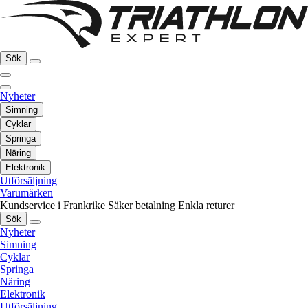
Sök
Nyheter
Simning
Cyklar
Springa
Näring
Elektronik
Utförsäljning
Varumärken
Kundservice i Frankrike
Säker betalning
Enkla returer
Sök
Nyheter
Simning
Cyklar
Springa
Näring
Elektronik
Utförsäljning