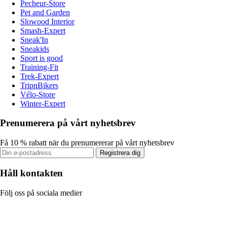
Pecheur-Store
Pet and Garden
Slowood Interior
Smash-Expert
Sneak'In
Sneakids
Sport is good
Training-Fit
Trek-Expert
TripnBikers
Vélo-Store
Winter-Expert
Prenumerera på vårt nyhetsbrev
Få 10 % rabatt när du prenumererar på vårt nyhetsbrev
Registrera dig
Håll kontakten
Följ oss på sociala medier