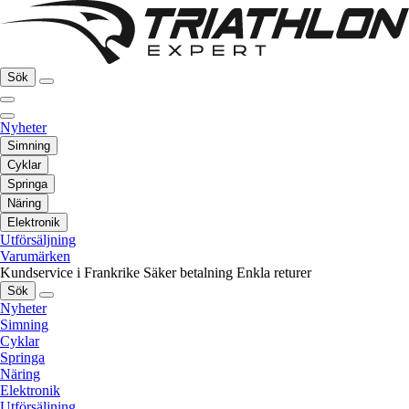
Sök
Nyheter
Simning
Cyklar
Springa
Näring
Elektronik
Utförsäljning
Varumärken
Kundservice i Frankrike
Säker betalning
Enkla returer
Sök
Nyheter
Simning
Cyklar
Springa
Näring
Elektronik
Utförsäljning