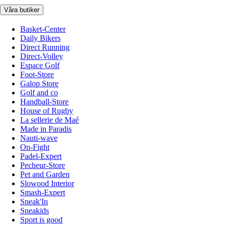
Våra butiker
Basket-Center
Daily Bikers
Direct Running
Direct-Volley
Espace Golf
Foot-Store
Galop Store
Golf and co
Handball-Store
House of Rugby
La sellerie de Maé
Made in Paradis
Nauti-wave
On-Fight
Padel-Expert
Pecheur-Store
Pet and Garden
Slowood Interior
Smash-Expert
Sneak'In
Sneakids
Sport is good