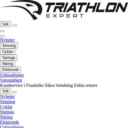
Sök
Nyheter
Simning
Cyklar
Springa
Näring
Elektronik
Utförsäljning
Varumärken
Kundservice i Frankrike
Säker betalning
Enkla returer
Sök
Nyheter
Simning
Cyklar
Springa
Näring
Elektronik
Utförsäljning