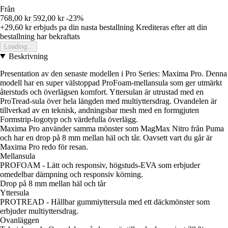
Från
768,00 kr
592,00 kr
-23%
+29,60 kr
erbjuds pa din nasta bestallning
Krediteras efter att din
bestallning har bekraftats
Loading...
Beskrivning
Presentation av den senaste modellen i Pro Series: Maxima Pro. Denna
modell har en super välstoppad ProFoam-mellansula som ger utmärkt
återstuds och överlägsen komfort. Yttersulan är utrustad med en
ProTread-sula över hela längden med multiyttersdrag. Ovandelen är
tillverkad av en teknisk, andningsbar mesh med en formgjuten
Formstrip-logotyp och värdefulla överlägg.
Maxima Pro använder samma mönster som MagMax Nitro från Puma
och har en drop på 8 mm mellan häl och tår. Oavsett vart du går är
Maxima Pro redo för resan.
Mellansula
PROFOAM - Lätt och responsiv, högstuds-EVA som erbjuder
omedelbar dämpning och responsiv körning.
Drop på 8 mm mellan häl och tår
Yttersula
PROTREAD - Hållbar gummiyttersula med ett däckmönster som
erbjuder multiyttersdrag.
Ovanläggen