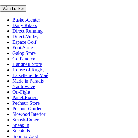
Våra butiker
Basket-Center
Daily Bikers
Direct Running
Direct-Volley
Espace Golf
Foot-Store
Galop Store
Golf and co
Handball-Store
House of Rugby
La sellerie de Maé
Made in Paradis
Nauti-wave
On-Fight
Padel-Expert
Pecheur-Store
Pet and Garden
Slowood Interior
Smash-Expert
Sneak'In
Sneakids
Sport is good