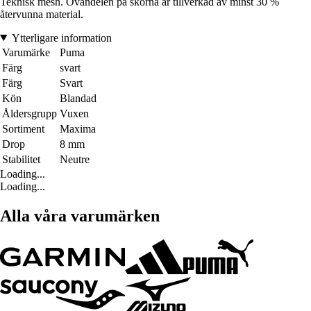
Teknisk mesh. Ovandelen på skorna är tillverkad av minst 30 %
återvunna material.
Ytterligare information
Varumärke
Puma
Färg
svart
Färg
Svart
Kön
Blandad
Åldersgrupp
Vuxen
Sortiment
Maxima
Drop
8 mm
Stabilitet
Neutre
Loading...
Loading...
Alla våra varumärken