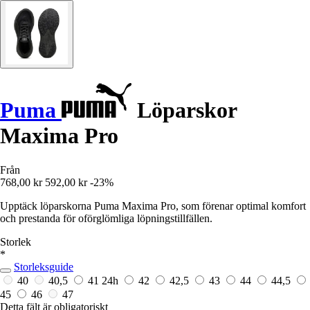
Puma
Löparskor
Maxima Pro
Från
768,00 kr
592,00 kr
-23%
Upptäck löparskorna Puma Maxima Pro, som förenar optimal komfort
och prestanda för oförglömliga löpningstillfällen.
Storlek
*
Storleksguide
40
40,5
41
24h
42
42,5
43
44
44,5
45
46
47
Detta fält är obligatoriskt