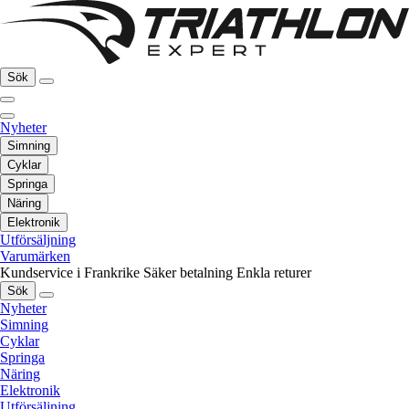
Sök
Nyheter
Simning
Cyklar
Springa
Näring
Elektronik
Utförsäljning
Varumärken
Kundservice i Frankrike
Säker betalning
Enkla returer
Sök
Nyheter
Simning
Cyklar
Springa
Näring
Elektronik
Utförsäljning