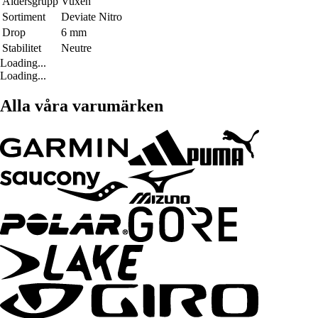
Åldersgrupp
Vuxen
Sortiment
Deviate Nitro
Drop
6 mm
Stabilitet
Neutre
Loading...
Loading...
Alla våra varumärken