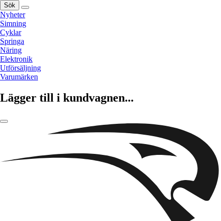
Sök
Nyheter
Simning
Cyklar
Springa
Näring
Elektronik
Utförsäljning
Varumärken
Lägger till i kundvagnen...