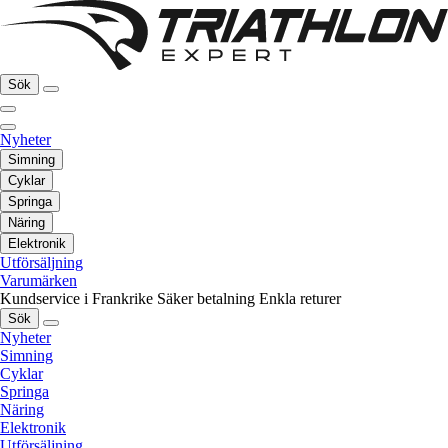
Sök
Nyheter
Simning
Cyklar
Springa
Näring
Elektronik
Utförsäljning
Varumärken
Kundservice i Frankrike
Säker betalning
Enkla returer
Sök
Nyheter
Simning
Cyklar
Springa
Näring
Elektronik
Utförsäljning