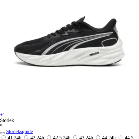
+1
Storlek
*
Storleksguide
41
24h
42
24h
42,5
24h
43
24h
44
24h
44,5