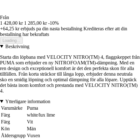
Från
1 428,00 kr
1 285,00 kr
-10%
+64,25 kr
erbjuds pa din nasta bestallning
Krediteras efter att din
bestallning har bekraftats
Loading...
Beskrivning
Starta din löpbana med VELOCITY NITRO(TM) 4, flaggskeppet från
PUMA som erbjuder en ny NITROFOAM(TM)-dämpning. Med en
ren design och exceptionell komfort är det den perfekta skon för alla
tillfällen. Från korta sträckor till långa lopp, erbjuder denna neutrala
sko en smidig löpning och optimal dämpning för alla löpare. Upptäck
det bästa inom komfort och prestanda med VELOCITY NITRO(TM)
4.
Ytterligare information
Varumärke
Puma
Färg
white/lux lime
Färg
Vit
Kön
Män
Åldersgrupp
Vuxen