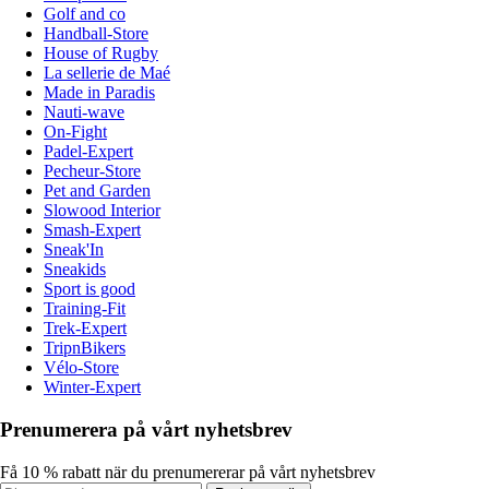
Golf and co
Handball-Store
House of Rugby
La sellerie de Maé
Made in Paradis
Nauti-wave
On-Fight
Padel-Expert
Pecheur-Store
Pet and Garden
Slowood Interior
Smash-Expert
Sneak'In
Sneakids
Sport is good
Training-Fit
Trek-Expert
TripnBikers
Vélo-Store
Winter-Expert
Prenumerera på vårt nyhetsbrev
Få 10 % rabatt när du prenumererar på vårt nyhetsbrev