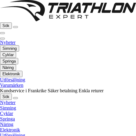
Sök
Nyheter
Simning
Cyklar
Springa
Näring
Elektronik
Utförsäljning
Varumärken
Kundservice i Frankrike
Säker betalning
Enkla returer
Sök
Nyheter
Simning
Cyklar
Springa
Näring
Elektronik
Utförsäljning