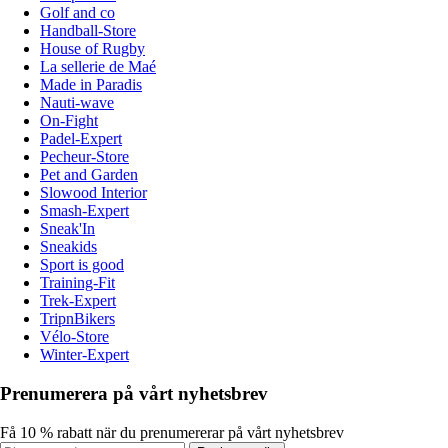
Golf and co
Handball-Store
House of Rugby
La sellerie de Maé
Made in Paradis
Nauti-wave
On-Fight
Padel-Expert
Pecheur-Store
Pet and Garden
Slowood Interior
Smash-Expert
Sneak'In
Sneakids
Sport is good
Training-Fit
Trek-Expert
TripnBikers
Vélo-Store
Winter-Expert
Prenumerera på vårt nyhetsbrev
Få 10 % rabatt när du prenumererar på vårt nyhetsbrev