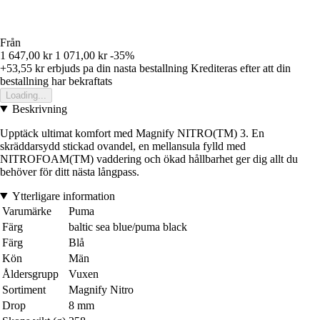
Från
1 647,00 kr
1 071,00 kr
-35%
+53,55 kr
erbjuds pa din nasta bestallning
Krediteras efter att din
bestallning har bekraftats
Loading...
Beskrivning
Upptäck ultimat komfort med Magnify NITRO(TM) 3. En
skräddarsydd stickad ovandel, en mellansula fylld med
NITROFOAM(TM) vaddering och ökad hållbarhet ger dig allt du
behöver för ditt nästa långpass.
Ytterligare information
Varumärke
Puma
Färg
baltic sea blue/puma black
Färg
Blå
Kön
Män
Åldersgrupp
Vuxen
Sortiment
Magnify Nitro
Drop
8 mm