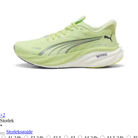
+2
Storlek
*
Storleksguide
41
24h
42
24h
42,5
43
44
24h
44,5
24h
45