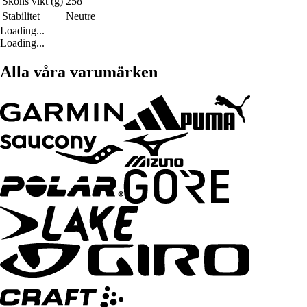
Skons vikt (g)
258
Stabilitet
Neutre
Loading...
Loading...
Alla våra varumärken