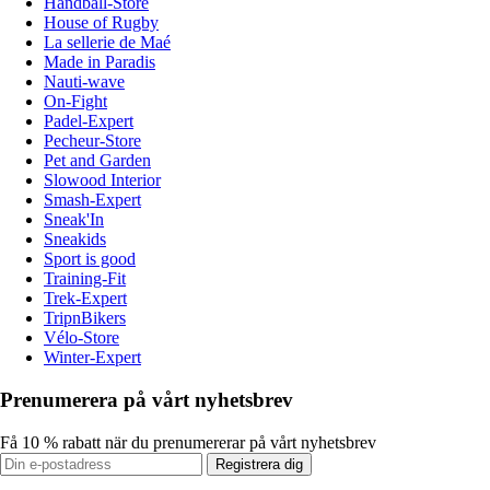
Handball-Store
House of Rugby
La sellerie de Maé
Made in Paradis
Nauti-wave
On-Fight
Padel-Expert
Pecheur-Store
Pet and Garden
Slowood Interior
Smash-Expert
Sneak'In
Sneakids
Sport is good
Training-Fit
Trek-Expert
TripnBikers
Vélo-Store
Winter-Expert
Prenumerera på vårt nyhetsbrev
Få 10 % rabatt när du prenumererar på vårt nyhetsbrev
Registrera dig