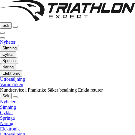
Sök
Nyheter
Simning
Cyklar
Springa
Näring
Elektronik
Utförsäljning
Varumärken
Kundservice i Frankrike
Säker betalning
Enkla returer
Sök
Nyheter
Simning
Cyklar
Springa
Näring
Elektronik
Utförsäljning