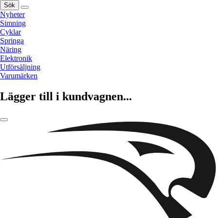
Sök
Nyheter
Simning
Cyklar
Springa
Näring
Elektronik
Utförsäljning
Varumärken
Lägger till i kundvagnen...