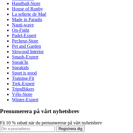
Handball-Store
House of Rugby
La sellerie de Maé
Made in Paradis
Nauti-wave
On-Fight
Padel-Expert
Pecheur-Store
Pet and Garden
Slowood Interior
Smash-Expert
Sneak'In
Sneakids
Sport is good
Training-Fit
Trek-Expert
TripnBikers
Vélo-Store
Winter-Expert
Prenumerera på vårt nyhetsbrev
Få 10 % rabatt när du prenumererar på vårt nyhetsbrev
Registrera dig