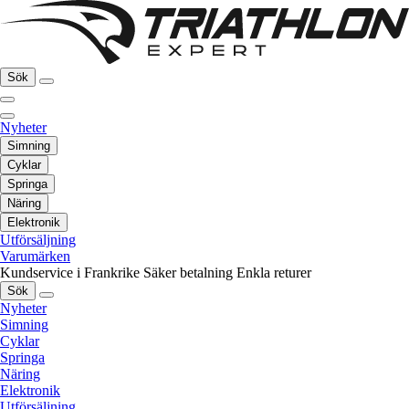
Sök
Nyheter
Simning
Cyklar
Springa
Näring
Elektronik
Utförsäljning
Varumärken
Kundservice i Frankrike
Säker betalning
Enkla returer
Sök
Nyheter
Simning
Cyklar
Springa
Näring
Elektronik
Utförsäljning