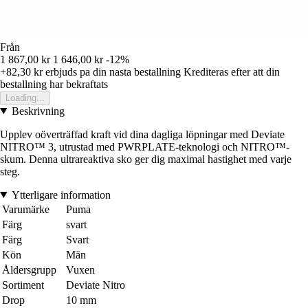
Från
1 867,00 kr
1 646,00 kr
-12%
+82,30 kr
erbjuds pa din nasta bestallning
Krediteras efter att din
bestallning har bekraftats
Loading...
Beskrivning
Upplev oöverträffad kraft vid dina dagliga löpningar med Deviate
NITRO™ 3, utrustad med PWRPLATE-teknologi och NITRO™-
skum. Denna ultrareaktiva sko ger dig maximal hastighet med varje
steg.
Ytterligare information
Varumärke
Puma
Färg
svart
Färg
Svart
Kön
Män
Åldersgrupp
Vuxen
Sortiment
Deviate Nitro
Drop
10 mm