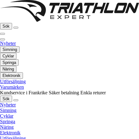
Sök
Nyheter
Simning
Cyklar
Springa
Näring
Elektronik
Utförsäljning
Varumärken
Kundservice i Frankrike
Säker betalning
Enkla returer
Sök
Nyheter
Simning
Cyklar
Springa
Näring
Elektronik
Utförsäljning