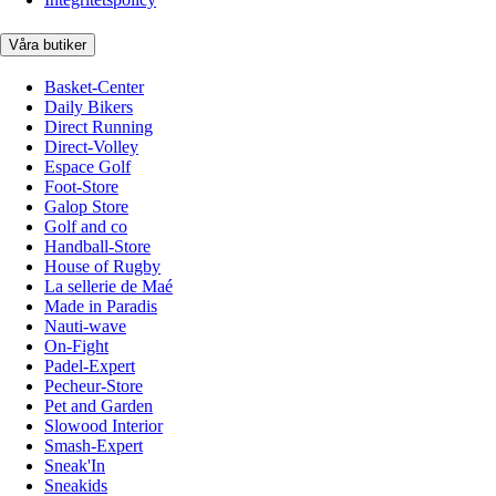
Våra butiker
Basket-Center
Daily Bikers
Direct Running
Direct-Volley
Espace Golf
Foot-Store
Galop Store
Golf and co
Handball-Store
House of Rugby
La sellerie de Maé
Made in Paradis
Nauti-wave
On-Fight
Padel-Expert
Pecheur-Store
Pet and Garden
Slowood Interior
Smash-Expert
Sneak'In
Sneakids