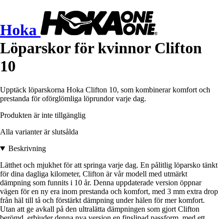
Hoka
Löparskor för kvinnor Clifton
10
Upptäck löparskorna Hoka Clifton 10, som kombinerar komfort och
prestanda för oförglömliga löprundor varje dag.
Produkten är inte tillgänglig
Alla varianter är slutsålda
Beskrivning
Lätthet och mjukhet för att springa varje dag. En pålitlig löparsko tänkt
för dina dagliga kilometer, Clifton är vår modell med utmärkt
dämpning som funnits i 10 år. Denna uppdaterade version öppnar
vägen för en ny era inom prestanda och komfort, med 3 mm extra drop
från häl till tå och förstärkt dämpning under hälen för mer komfort.
Utan att ge avkall på den ultralätta dämpningen som gjort Clifton
berömd, erbjuder denna nya version en finslipad passform, med ett