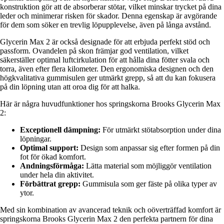
konstruktion gör att de absorberar stötar, vilket minskar trycket på dina
leder och minimerar risken för skador. Denna egenskap är avgörande
för dem som söker en trevlig löpupplevelse, även på långa avstånd.
Glycerin Max 2 är också designade för att erbjuda perfekt stöd och
passform. Ovandelen på skon främjar god ventilation, vilket
säkerställer optimal luftcirkulation för att hålla dina fötter svala och
torra, även efter flera kilometer. Den ergonomiska designen och den
högkvalitativa gummisulen ger utmärkt grepp, så att du kan fokusera
på din löpning utan att oroa dig för att halka.
Här är några huvudfunktioner hos springskorna Brooks Glycerin Max
2:
Exceptionell dämpning:
För utmärkt stötabsorption under dina
löpningar.
Optimal support:
Design som anpassar sig efter formen på din
fot för ökad komfort.
Andningsförmåga:
Lätta material som möjliggör ventilation
under hela din aktivitet.
Förbättrat grepp:
Gummisula som ger fäste på olika typer av
ytor.
Med sin kombination av avancerad teknik och oöverträffad komfort är
springskorna Brooks Glycerin Max 2 den perfekta partnern för dina