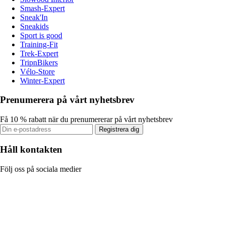
Smash-Expert
Sneak'In
Sneakids
Sport is good
Training-Fit
Trek-Expert
TripnBikers
Vélo-Store
Winter-Expert
Prenumerera på vårt nyhetsbrev
Få 10 % rabatt när du prenumererar på vårt nyhetsbrev
Registrera dig
Håll kontakten
Följ oss på sociala medier