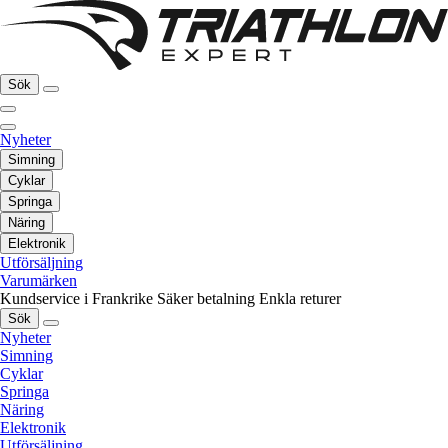
Sök
Nyheter
Simning
Cyklar
Springa
Näring
Elektronik
Utförsäljning
Varumärken
Kundservice i Frankrike
Säker betalning
Enkla returer
Sök
Nyheter
Simning
Cyklar
Springa
Näring
Elektronik
Utförsäljning