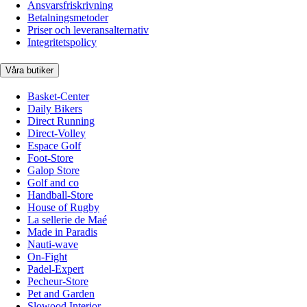
Ansvarsfriskrivning
Betalningsmetoder
Priser och leveransalternativ
Integritetspolicy
Våra butiker
Basket-Center
Daily Bikers
Direct Running
Direct-Volley
Espace Golf
Foot-Store
Galop Store
Golf and co
Handball-Store
House of Rugby
La sellerie de Maé
Made in Paradis
Nauti-wave
On-Fight
Padel-Expert
Pecheur-Store
Pet and Garden
Slowood Interior