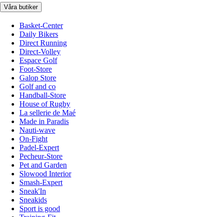
Våra butiker
Basket-Center
Daily Bikers
Direct Running
Direct-Volley
Espace Golf
Foot-Store
Galop Store
Golf and co
Handball-Store
House of Rugby
La sellerie de Maé
Made in Paradis
Nauti-wave
On-Fight
Padel-Expert
Pecheur-Store
Pet and Garden
Slowood Interior
Smash-Expert
Sneak'In
Sneakids
Sport is good