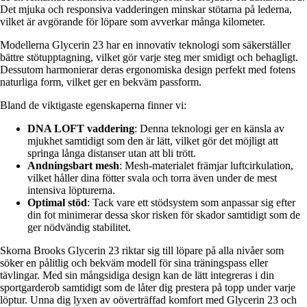
Det mjuka och responsiva vadderingen minskar stötarna på lederna,
vilket är avgörande för löpare som avverkar många kilometer.
Modellerna Glycerin 23 har en innovativ teknologi som säkerställer
bättre stötupptagning, vilket gör varje steg mer smidigt och behagligt.
Dessutom harmonierar deras ergonomiska design perfekt med fotens
naturliga form, vilket ger en bekväm passform.
Bland de viktigaste egenskaperna finner vi:
DNA LOFT vaddering
: Denna teknologi ger en känsla av
mjukhet samtidigt som den är lätt, vilket gör det möjligt att
springa långa distanser utan att bli trött.
Andningsbart mesh
: Mesh-materialet främjar luftcirkulation,
vilket håller dina fötter svala och torra även under de mest
intensiva löpturerna.
Optimal stöd
: Tack vare ett stödsystem som anpassar sig efter
din fot minimerar dessa skor risken för skador samtidigt som de
ger nödvändig stabilitet.
Skorna Brooks Glycerin 23 riktar sig till löpare på alla nivåer som
söker en pålitlig och bekväm modell för sina träningspass eller
tävlingar. Med sin mångsidiga design kan de lätt integreras i din
sportgarderob samtidigt som de låter dig prestera på topp under varje
löptur. Unna dig lyxen av oöverträffad komfort med Glycerin 23 och