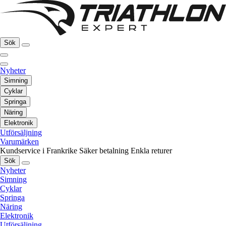
Sök
Nyheter
Simning
Cyklar
Springa
Näring
Elektronik
Utförsäljning
Varumärken
Kundservice i Frankrike
Säker betalning
Enkla returer
Sök
Nyheter
Simning
Cyklar
Springa
Näring
Elektronik
Utförsäljning