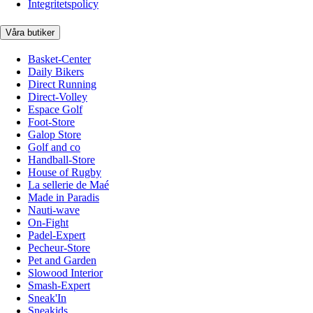
Integritetspolicy
Våra butiker
Basket-Center
Daily Bikers
Direct Running
Direct-Volley
Espace Golf
Foot-Store
Galop Store
Golf and co
Handball-Store
House of Rugby
La sellerie de Maé
Made in Paradis
Nauti-wave
On-Fight
Padel-Expert
Pecheur-Store
Pet and Garden
Slowood Interior
Smash-Expert
Sneak'In
Sneakids