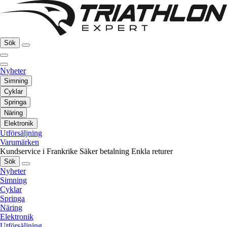
Sök
Nyheter
Simning
Cyklar
Springa
Näring
Elektronik
Utförsäljning
Varumärken
Kundservice i Frankrike
Säker betalning
Enkla returer
Sök
Nyheter
Simning
Cyklar
Springa
Näring
Elektronik
Utförsäljning