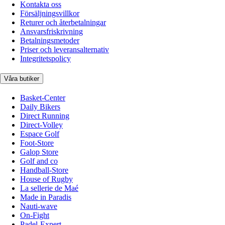
Kontakta oss
Försäljningsvillkor
Returer och återbetalningar
Ansvarsfriskrivning
Betalningsmetoder
Priser och leveransalternativ
Integritetspolicy
Våra butiker
Basket-Center
Daily Bikers
Direct Running
Direct-Volley
Espace Golf
Foot-Store
Galop Store
Golf and co
Handball-Store
House of Rugby
La sellerie de Maé
Made in Paradis
Nauti-wave
On-Fight
Padel-Expert