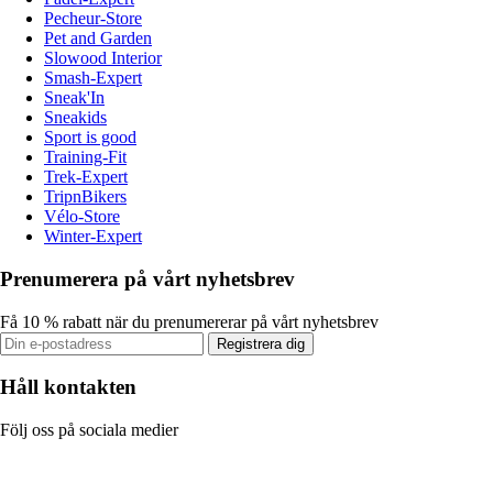
Pecheur-Store
Pet and Garden
Slowood Interior
Smash-Expert
Sneak'In
Sneakids
Sport is good
Training-Fit
Trek-Expert
TripnBikers
Vélo-Store
Winter-Expert
Prenumerera på vårt nyhetsbrev
Få 10 % rabatt när du prenumererar på vårt nyhetsbrev
Registrera dig
Håll kontakten
Följ oss på sociala medier