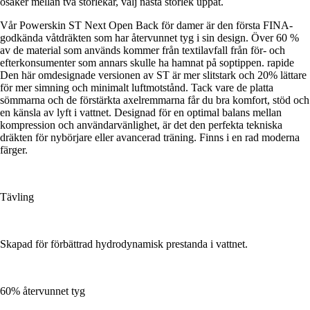
osäker mellan två storlekar, välj nästa storlek uppåt.
Vår Powerskin ST Next Open Back för damer är den första FINA-
godkända våtdräkten som har återvunnet tyg i sin design. Över 60 %
av de material som används kommer från textilavfall från för- och
efterkonsumenter som annars skulle ha hamnat på soptippen. rapide
Den här omdesignade versionen av ST är mer slitstark och 20% lättare
för mer simning och minimalt luftmotstånd. Tack vare de platta
sömmarna och de förstärkta axelremmarna får du bra komfort, stöd och
en känsla av lyft i vattnet. Designad för en optimal balans mellan
kompression och användarvänlighet, är det den perfekta tekniska
dräkten för nybörjare eller avancerad träning. Finns i en rad moderna
färger.
Tävling
Skapad för förbättrad hydrodynamisk prestanda i vattnet.
60% återvunnet tyg