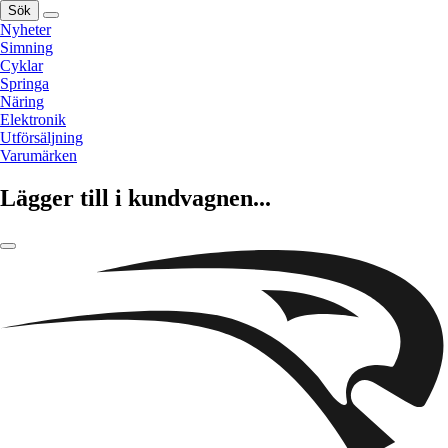
Sök
Nyheter
Simning
Cyklar
Springa
Näring
Elektronik
Utförsäljning
Varumärken
Lägger till i kundvagnen...